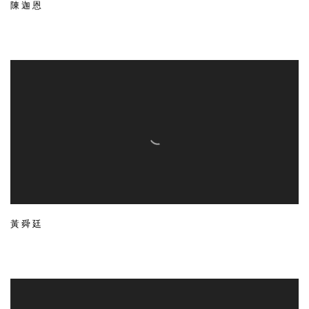
陳迦恩
黃舜廷