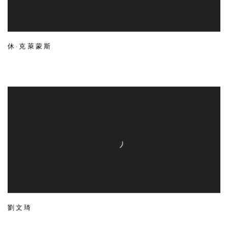
休·克萊蒙斯
劉文琦