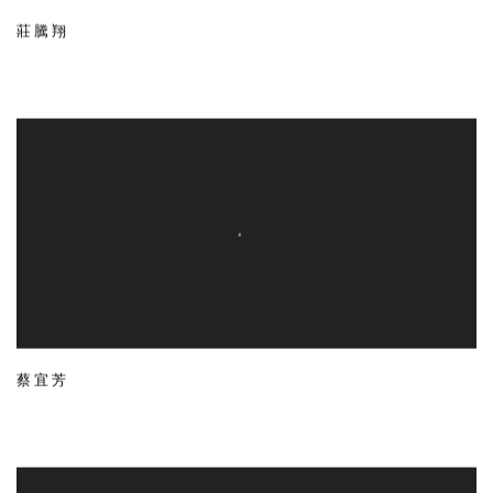
莊騰翔
蔡宜芳