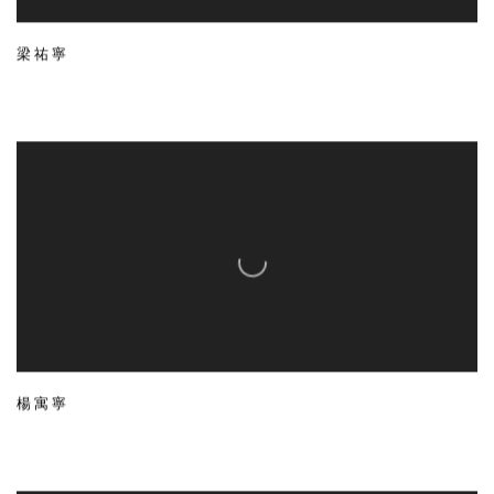
梁祐寧
楊寓寧