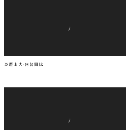
亞歷山大·阿普爾比