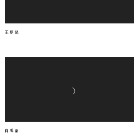
王炳懿
肖禹蓁