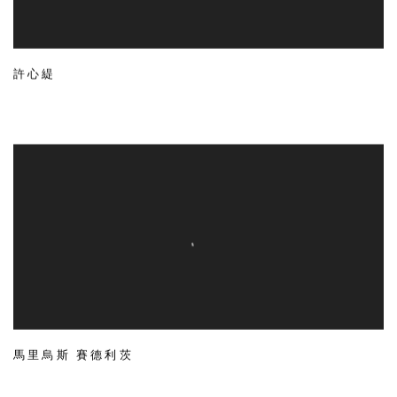
許心緹
馬里烏斯 賽德利茨