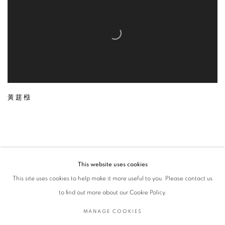
黃莛㭹
This website uses cookies
MANAGE COOKIES
This site uses cookies to help make it more useful to you. Please contact us
版權 2026 ARTNUTRI GALLERY
網頁支持 ARTLOGIC
to find out more about our Cookie Policy.
MANAGE COOKIES