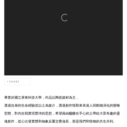
SHARE
畢業於國立屏東科技大學，作品以陶瓷媒材為主，
透過自身的生命經驗並以土為媒介，透過創作怪獸來表達人與動物演化的變種
型態，對內自我實現豐沛的思想，希望藉由醞釀在手心的土帶給大眾有趣的靈
魂創作，從心出發實體和抽象反覆交疊滋長，那是我們和怪物的共生共利。